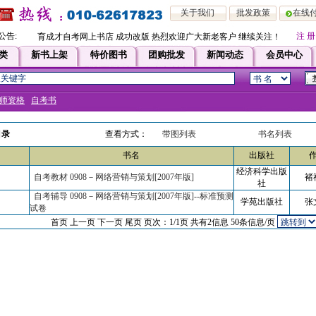
关于我们
批发政策
在线
公告:
注 册
育成才自考网上书店 成功改版 热烈欢迎广大新老客户 继续关注！！即日起，凡
类
新书上架
特价图书
团购批发
新闻动态
会员中心
师资格
自考书
目录
查看方式：
带图列表
书名列表
书名
出版社
经济科学出版
自考教材 0908－网络营销与策划[2007年版]
褚
社
自考辅导 0908－网络营销与策划[2007年版]--标准预测
学苑出版社
张
试卷
首页 上一页
下一页 尾页
页次：1/1页
共有2信息 50条信息/页