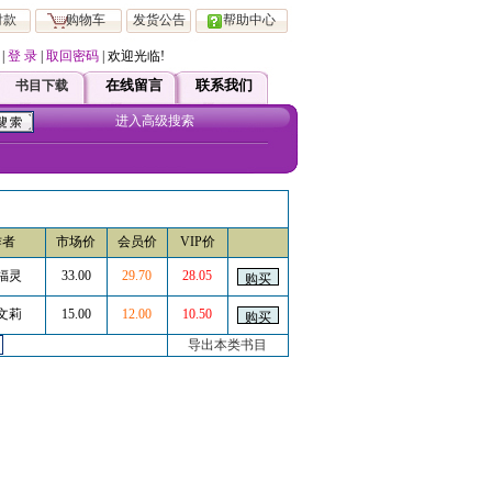
付款
购物车
发货公告
帮助中心
|
登 录
|
取回密码
| 欢迎光临!
在本站注册会员 均可直接享受ViP 服务！如有疑问请直接跟客服联系！
在线留言
联系我们
书目下载
进入高级搜索
作者
市场价
会员价
VIP价
福灵
33.00
29.70
28.05
文莉
15.00
12.00
10.50
导出本类书目