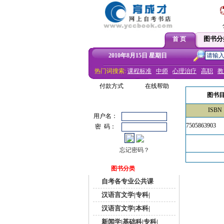
图书分
首 页
2010年8月15日 星期日
热门词搜索:
课程标准
中师
心理治疗
高职
教
付款方式
在线帮助
图书
ISBN
用户名：
7505863903
密 码：
忘记密码？
图书分类
自考各专业公共课
汉语言文学|专科|
汉语言文学|本科|
新闻学|基础科|专科|