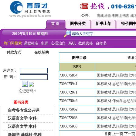
公告:
育成才自考网上书店 成功
图书分类
新书上架
特价图
首 页
2010年8月19日 星期四
热门词搜索:
课程标准
中师
心理治疗
高职
教师资格
自考书
付款方式
在线帮助
图书目录
查看
ISBN
用户名：
7303075854
国标教材:思想品德(七年
密 码：
7303075941
国标教材:思想品德(七年
忘记密码？
7303072071
国标教材:思想品德(七年
7303075046
国标教材:伴你学思想品德
图书分类
7303075062
国标教材:思想品德(七年
自考各专业公共课
7303072063
国标教材:思想品德(七年
汉语言文学|专科|
汉语言文学|本科|
7303075933
国标教材:思想品德(七年
首页 上一页
下一页
新闻学|基础科|专科|