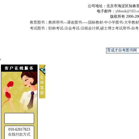
公司地址：北京市海淀区知春里甲2
电子邮件：
ybbook@163.c
版权所有 2006-
教育图书
：
教师用书
---
课改图书
-----
国标教材
-
中小学图书
-
大学教材
考试图书
：
职称考试
-
注会考试
-
注税会计师
,
硕士博士考试用书
-
自考
'
010-62617823
在线付款方式