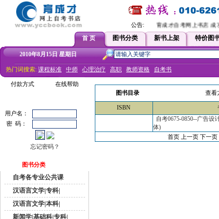
公告:
育成才自考网上书店 成功
图书分类
新书上架
特价图
首 页
2010年8月15日 星期日
热门词搜索:
课程标准
中师
心理治疗
高职
教师资格
自考书
付款方式
在线帮助
图书目录
查看
ISBN
用户名：
自考0675-0850--广
密 码：
体)
首页 上一页
下一页
忘记密码？
图书分类
自考各专业公共课
汉语言文学|专科|
汉语言文学|本科|
新闻学|基础科|专科|