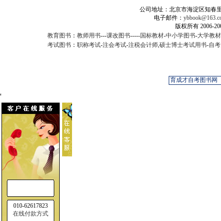
公司地址：北京市海淀区知春里甲2
电子邮件：
ybbook@163.c
版权所有 2006-
教育图书
：
教师用书
---
课改图书
-----
国标教材
-
中小学图书
-
大学教材
考试图书
：
职称考试
-
注会考试
-
注税会计师
,
硕士博士考试用书
-
自考
'
010-62617823
在线付款方式