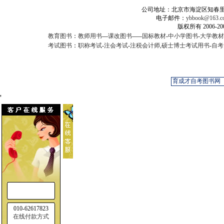
公司地址：北京市海淀区知春里甲2
电子邮件：
ybbook@163.c
版权所有 2006-
教育图书
：
教师用书
---
课改图书
-----
国标教材
-
中小学图书
-
大学教材
考试图书
：
职称考试
-
注会考试
-
注税会计师
,
硕士博士考试用书
-
自考
'
010-62617823
在线付款方式