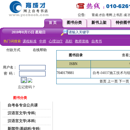
公告:
育成才自考网上书店 成功改
图书分类
新书上架
特价图
首 页
2010年8月15日 星期日
热门词搜索:
课程标准
中师
心理治疗
高职
教师资格
自考书
付款方式
在线帮助
图书目录
查看
ISBN
用户名：
7040179881
自考-04037施工技术与
密 码：
首页 上一页
下一页
忘记密码？
图书分类
自考各专业公共课
汉语言文学|专科|
汉语言文学|本科|
新闻学|基础科|专科|