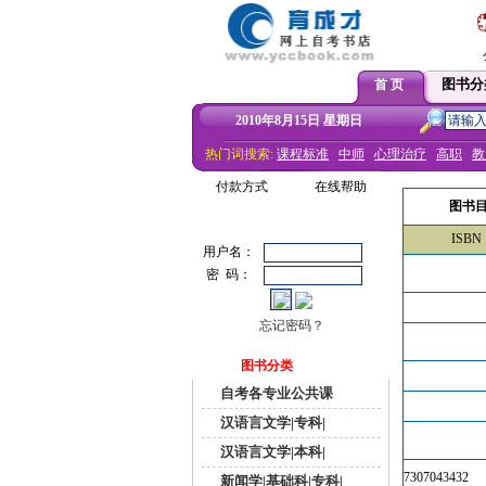
图书分
首 页
2010年8月15日 星期日
热门词搜索:
课程标准
中师
心理治疗
高职
教
付款方式
在线帮助
图书
ISBN
用户名：
密 码：
忘记密码？
图书分类
自考各专业公共课
汉语言文学|专科|
汉语言文学|本科|
7307043432
新闻学|基础科|专科|