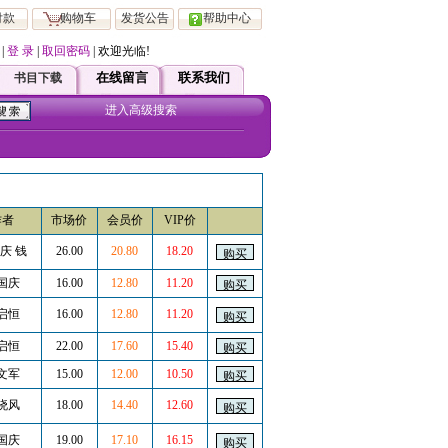
付款
购物车
发货公告
帮助中心
|
登 录
|
取回密码
| 欢迎光临!
在本站注册会员 均可直接享受ViP 服务！如有疑问请直接跟客服联系！
在线留言
联系我们
书目下载
进入高级搜索
作者
市场价
会员价
VIP价
庆 钱
26.00
20.80
18.20
国庆
16.00
12.80
11.20
启恒
16.00
12.80
11.20
启恒
22.00
17.60
15.40
文军
15.00
12.00
10.50
晓风
18.00
14.40
12.60
国庆
19.00
17.10
16.15