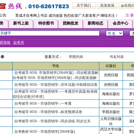
关于我们
批发政策
在线
公告:
注 册
育成才自考网上书店 成功改版 热烈欢迎广大新老客户 继续关注！！即日起，凡
类
新书上架
特价图书
团购批发
新闻动态
会员中心
师资格
自考书
目录
查看方式：
带图列表
书名列表
书名
出版社
自考辅导 0058- 市场营销学[2004年版] --同步配套题解
光明日报
郭国
自考辅导 0058- 市场营销学[2004年版] --同步配套题解
自考辅导 0058－市场营销学--历年试题/冲刺模拟试卷
光明日报
郭
自考辅导 0058－市场营销学--一考通历年真题/标准模
海南出版社
罗
拟综合试卷[付串讲]
自考辅导 0058－市场营销学--一考通
海南出版社
罗
自考辅导 0058－市场营销学--标准预测试卷
学苑出版社
陈
人民日报出版
自考辅导 0058－市场营销学--同步训练·同步过关
岳
社
武汉大学出版
自考教材 0058－市场营销学[2004年版]
郭