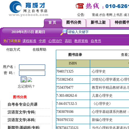
公告:
育成才自考网上书店 成功
图书分类
新书上架
特价图
首 页
2010年8月15日 星期日
热门词搜索:
课程标准
中师
心理治疗
高职
教师资格
自考书
付款方式
在线帮助
图书目录
查看
ISBN
用户名：
7040171325
心理学史
密 码：
7533823451
20世纪心理学通览:心理
忘记密码？
7534370477
教育科学精品教材译丛:
7-303-00262-6
儿童心理学史
图书分类
7-04-017132-5
《心理学史》
自考各专业公共课
7303079106
心理学基础课系列教材
汉语言文学|专科|
汉语言文学|本科|
7810791532
新编心理学史
新闻学|基础科|专科|
9787561735121
当代心理科学名著译丛(第一