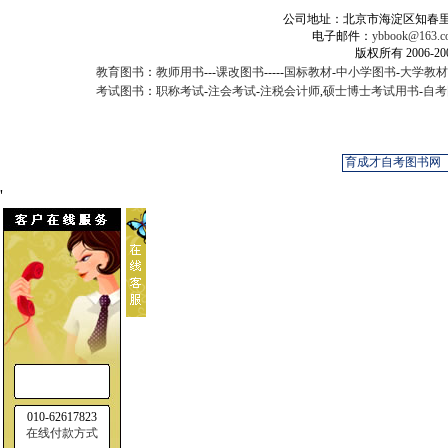
公司地址：北京市海淀区知春里甲2
电子邮件：
ybbook@163.c
版权所有 2006-
教育图书
：
教师用书
---
课改图书
-----
国标教材
-
中小学图书
-
大学教材
考试图书
：
职称考试
-
注会考试
-
注税会计师
,
硕士博士考试用书
-
自考
'
010-62617823
在线付款方式