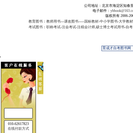
公司地址：北京市海淀区知春里甲2
电子邮件：
ybbook@163.c
版权所有 2006-
教育图书
：
教师用书
---
课改图书
-----
国标教材
-
中小学图书
-
大学教材
考试图书
：
职称考试
-
注会考试
-
注税会计师
,
硕士博士考试用书
-
自考
'
010-62617823
在线付款方式