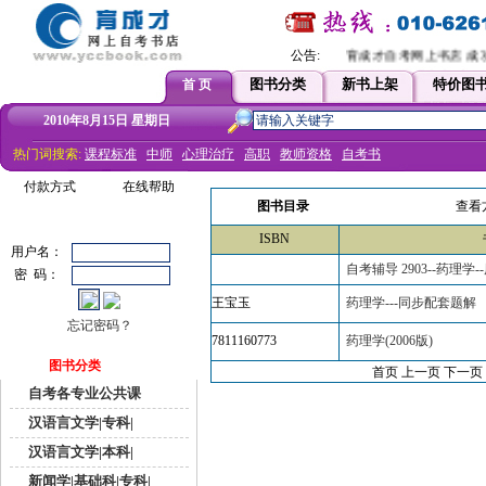
公告:
育成才自考网上书店 成功
图书分类
新书上架
特价图
首 页
2010年8月15日 星期日
热门词搜索:
课程标准
中师
心理治疗
高职
教师资格
自考书
付款方式
在线帮助
图书目录
查看
ISBN
用户名：
自考辅导 2903--药理学
密 码：
王宝玉
药理学---同步配套题解
忘记密码？
7811160773
药理学(2006版)
图书分类
首页 上一页
下一页
自考各专业公共课
汉语言文学|专科|
汉语言文学|本科|
新闻学|基础科|专科|