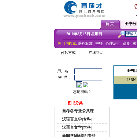
图书分
首 页
2010年8月15日 星期日
热门词搜索:
课程标准
中师
心理治疗
高职
教
付款方式
在线帮助
图书
用户名：
密 码：
ISBN
忘记密码？
图书分类
自考各专业公共课
汉语言文学|专科|
汉语言文学|本科|
新闻学|基础科|专科|