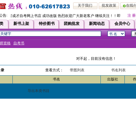
关于我们
批发政策
在线
公告:
注 册
育成才自考网上书店 成功改版 热烈欢迎广大新老客户 继续关注！！即日起，凡在本
类
新书上架
特价图书
团购批发
新闻动态
会员中心
师资格
自考书
对不起，目前没有信息！
目录
查看方式：
带图列表
书名列表
书名
出版社
导出本类书目