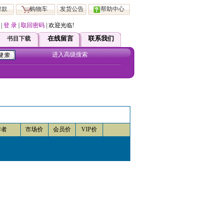
付款
购物车
发货公告
帮助中心
|
登 录
|
取回密码
| 欢迎光临!
站注册会员 均可直接享受ViP 服务！如有疑问请直接跟客服联系！
在线留言
联系我们
书目下载
进入高级搜索
作者
市场价
会员价
VIP价