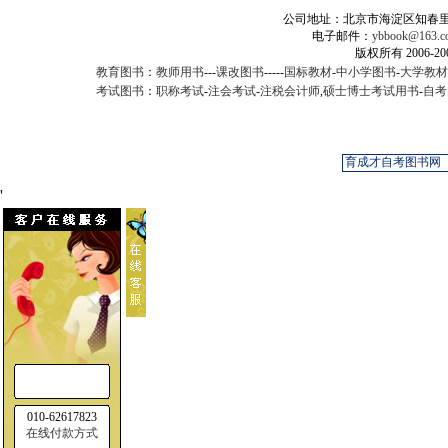
公司地址：北京市海淀区知春里甲2
电子邮件：
ybbook@163.c
版权所有 2006-
教育图书
：
教师用书
---
课改图书
-----
国标教材
-
中小学图书
-
大学教材
考试图书
：
职称考试
-
注会考试
-
注税会计师
,
硕士博士考试用书
-
自考
'
010-62617823
在线付款方式