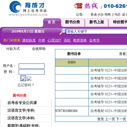
公告:
育成才自考网上书店 成功
图书分类
新书上架
特价图
首 页
2010年8月15日 星期日
热门词搜索:
课程标准
中师
心理治疗
高职
教师资格
自考书
付款方式
在线帮助
图书目录
查看
ISBN
用户名：
自考辅导 0223--中国法
密 码：
自考辅导 0223--中国法
忘记密码？
自考辅导 0223--中国法
自考辅导 0223--中国法
图书分类
自考辅导 0223--中国法
自考各专业公共课
汉语言文学|专科|
9787301086384
自考教材 0223--中国法制
汉语言文学|本科|
首页 上一页
下一页
新闻学|基础科|专科|