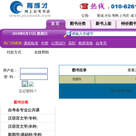
公告:
育成才自考网上书店 成功
图书分类
新书上架
特价图
首 页
2010年8月15日 星期日
热门词搜索:
课程标准
中师
心理治疗
高职
教师资格
自考书
付款方式
在线帮助
图书目录
查看
用户名：
密 码：
ISBN
导出本类书目
忘记密码？
图书分类
自考各专业公共课
汉语言文学|专科|
汉语言文学|本科|
新闻学|基础科|专科|