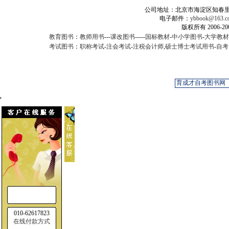
公司地址：北京市海淀区知春里甲2
电子邮件：
ybbook@163.c
版权所有 2006-
教育图书
：
教师用书
---
课改图书
-----
国标教材
-
中小学图书
-
大学教材
考试图书
：
职称考试
-
注会考试
-
注税会计师
,
硕士博士考试用书
-
自考
'
010-62617823
在线付款方式