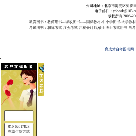
公司地址：北京市海淀区知春里甲2
电子邮件：
ybbook@163.c
版权所有 2006-
教育图书
：
教师用书
---
课改图书
-----
国标教材
-
中小学图书
-
大学教材
考试图书
：
职称考试
-
注会考试
-
注税会计师
,
硕士博士考试用书
-
自考
'
010-62617823
在线付款方式