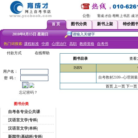
公告:
育成才自考网上书店 成功改
图书分类
新书上架
特价图
首 页
2010年8月15日 星期日
热门词搜索:
课程标准
中师
心理治疗
高职
教师资格
自考书
付款方式
在线帮助
图书目录
查看
ISBN
用户名：
自考教材2109--心理测
密 码：
首页 上一页
下一页
忘记密码？
图书分类
自考各专业公共课
汉语言文学|专科|
汉语言文学|本科|
新闻学|基础科|专科|